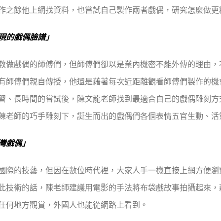
作之餘他上網找資料，也嘗試自己製作兩者戲偶，研究怎麼做更
現的戲偶臉譜」
教做戲偶的師傅們，但師傅們卻以是業內機密不能外傳的理由，
有師傅們親自傳授，他還是藉著每次近距離觀看師傅們製作的機
習、長時間的嘗試後，陳文龍老師找到最適合自己的戲偶雕刻方
陳老師的巧手雕刻下，誕生而出的戲偶們各個表情五官生動、活
灣戲偶」
國際的技藝，但因在數位時代裡，大家人手一機直接上網方便瀏
此技術的話，陳老師建議用電影的手法將布袋戲故事拍攝起來，
任何地方觀賞，外國人也能從網路上看到。