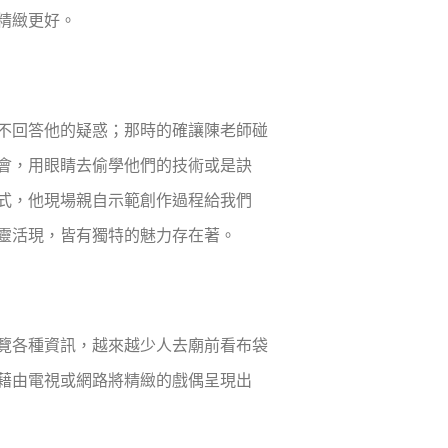
精緻更好。
不回答他的疑惑；那時的確讓陳老師碰
會，用眼睛去偷學他們的技術或是訣
式，他現場親自示範創作過程給我們
靈活現，皆有獨特的魅力存在著。
覽各種資訊，越來越少人去廟前看布袋
藉由電視或網路將精緻的戲偶呈現出