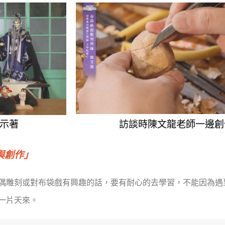
示著
訪談時陳文龍老師一邊創
與創作」
偶雕刻或對布袋戲有興趣的話，要有耐心的去學習，不能因為遇
一片天來。