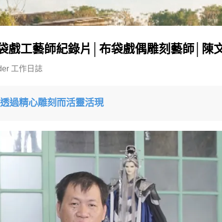
袋戲工藝師紀錄片│布袋戲偶雕刻藝師│陳
der
工作日誌
透過精心雕刻而活靈活現