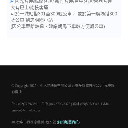
國光客運/統聯客運/ 新竹客運/台中客運/台西客運
大有巴士/南投客運
可於干城站搭301至309號公車， 或於第一廣場搭300
號公車 到忠明國小站
(因公車距離較遠，建議朝馬下車較方便轉公車)
© Copyright 2025 · 小人物映像有限公司 元美多媒體有限公司 元美錄
影傳播
台北(02)7729-3591 | 台中 (04) 3702-3373 | 雲林 (05)597-3347 E-Mail:
ymvdo@ymvdo.com
403台中市西區忠義街7巷27號
(詳細地圖資訊)