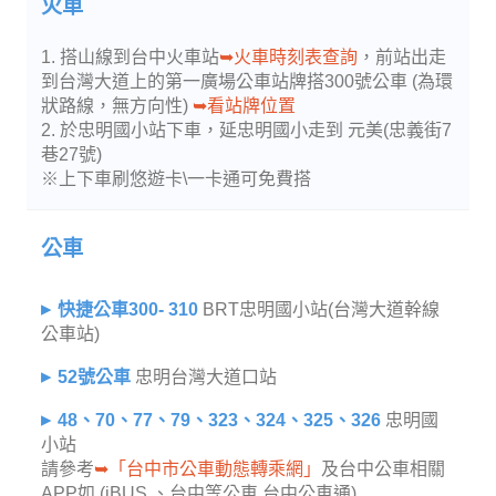
火車
1. 搭山線到台中火車站
➥火車時刻表查詢
，前站出走
到台灣大道上的第一廣場公車站牌搭300號公車 (為環
狀路線，無方向性)
➥看站牌位置
2. 於忠明國小站下車，延忠明國小走到 元美(忠義街7
巷27號)
※上下車刷悠遊卡\一卡通可免費搭
公車
快捷公車300- 310
BRT忠明國小站(台灣大道幹線
公車站)
52號公車
忠明台灣大道口站
48、70、77、79、323、324、325、326
忠明國
小站
請參考
➥「台中市公車動態轉乘網」
及台中公車相關
APP如 (iBUS 、台中等公車 台中公車通)