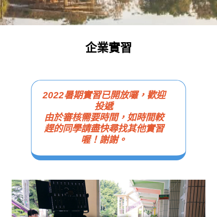
企業實習
2022暑期實習已開放囉，歡迎
投遞
由於審核需要時間，如時間較
趕的同學請盡快尋找其他實習
喔！謝謝。