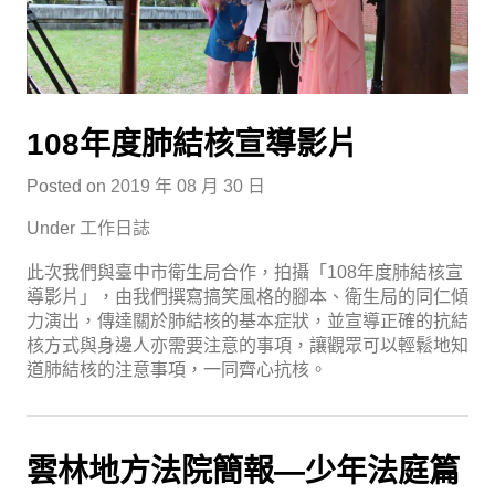
108年度肺結核宣導影片
Posted on
2019 年 08 月 30 日
Under
工作日誌
此次我們與臺中市衛生局合作，拍攝「108年度肺結核宣
導影片」，由我們撰寫搞笑風格的腳本、衛生局的同仁傾
力演出，傳達關於肺結核的基本症狀，並宣導正確的抗結
核方式與身邊人亦需要注意的事項，讓觀眾可以輕鬆地知
道肺結核的注意事項，一同齊心抗核。
雲林地方法院簡報—少年法庭篇