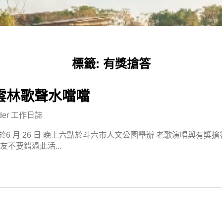
標籤:
有獎搶答
雲林歌聲水噹噹
der
工作日誌
6 月 26 日 晚上六點於斗六市人文公園舉辦 老歌演唱與有獎
不要錯過此活...