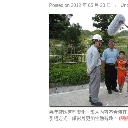
Posted on
2012 年 05 月 23 日
/
Un
幾年廠區有些變化，影片內容不合時宜
引場方式，讓影片更加生動有趣。
(閱讀