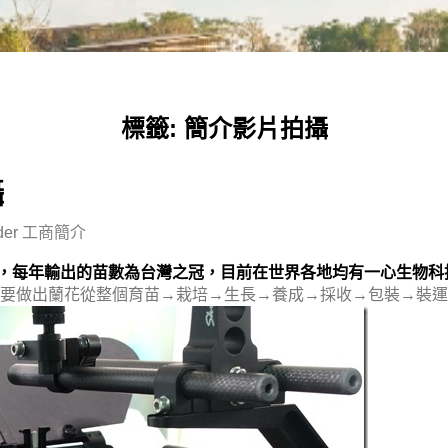
標籤:
簡介影片拍攝
攝
der
工商簡介
，每年輸出的苗數為台灣之冠，目前在世界各地均有一心生物科
要做出蘭花從整個育苗→栽培→生長→養成→採收→包裝→裝運等