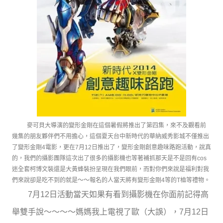
麥可貝大導演的變形金剛在這個暑假將推出了第四集，來不及觀看前
幾集的朋友夥伴們不用擔心，這個夏天台中新時代的華納威秀影城不僅推出
了變形金剛4電影，更在7月12日推出了，變形金剛創意趣味路跑活動，說真
的，我們的攝影團隊這次出了很多的攝影機也等著補抓那天是不是回有cos
迷全套柯博文裝還是大黃蜂裝扮呈現在我們眼前，而對你們來說是福利對我
們來說卻是吃不到的就是～～報名的人當天將有變形金剛4等的T桖等禮物。
7月12日活動當天如果有看到攝影機在你面前記得高
舉雙手說～～～～媽媽我上電視了歐（大誤），7月12日