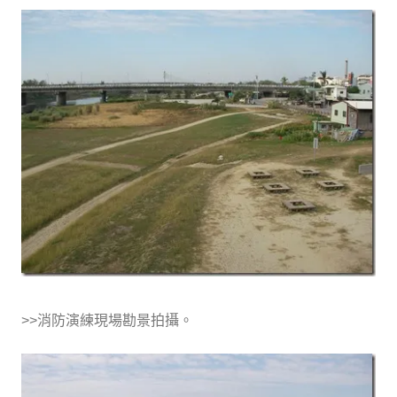
>>消防演練現場勘景拍攝。