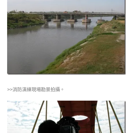
>>消防演練現場勘景拍攝。