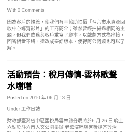
With
0 Comments
因為客戶的推薦，使我們有幸協助拍攝「斗六市水資源回
收中心導覽影片」的工商簡介；雖然曾經拍攝過相同的主
題，但我們依舊與客戶重寫了腳本，以戲劇方式為串接，
回響相當不錯，還改成臺語版本，使得阿公阿嬤也可以了
解。
活動預告：稅月傳情-雲林歌聲
水噹噹
Posted on
2010 年 06 月 13 日
Under
工作日誌
財政部臺灣省中區國稅局雲林縣分局將於6 月 26 日 晚上
六點於斗六市人文公園舉辦 老歌演唱與有獎搶答等活