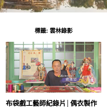
標籤:
雲林錄影
布袋戲工藝師紀錄片│偶衣製作